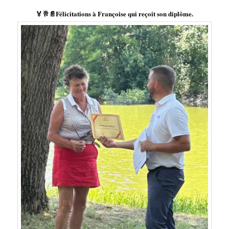
🏅🥂📄Félicitations à Françoise qui reçoit son diplôme.