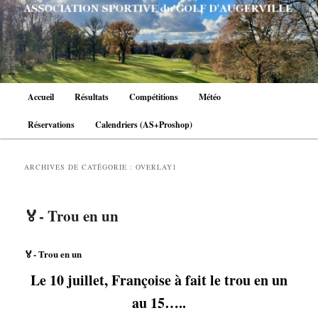
Aller
Aller
au
au
contenu
contenu
principal
secondaire
Menu
Accueil
Résultats
Compétitions
Météo
principal
Réservations
Calendriers (AS+Proshop)
ARCHIVES DE CATÉGORIE :
OVERLAY1
🏅- Trou en un
🏅- Trou en un
Le 10 juillet, Françoise à fait le trou en un
au 15…..