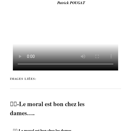
Patrick POUGAT
IMAGES LIÉES:
🏌️‍♀️-Le moral est bon chez les
dames….
🏌️‍♀️-Le moral est bon chez les dames....