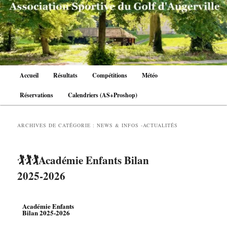
Aller
Aller
au
au
contenu
contenu
principal
secondaire
Menu
Accueil
Résultats
Compétitions
Météo
principal
Réservations
Calendriers (AS+Proshop)
ARCHIVES DE CATÉGORIE :
NEWS & INFOS -ACTUALITÉS
🏌️🏌️🏌️Académie Enfants Bilan
2025-2026
Académie Enfants
Bilan 2025-2026