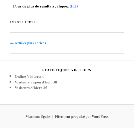
Pour de plus de résultats , cliquez
(ICI)
IMAGES LIÉES:
Navigation
←
Articles plus anciens
des
articles
STATISTIQUES VISITEURS
Online Visitors:
0
Visiteurs aujourd’hui:
38
Visiteurs d’hier:
35
Mentions légales
Fièrement propulsé par WordPress