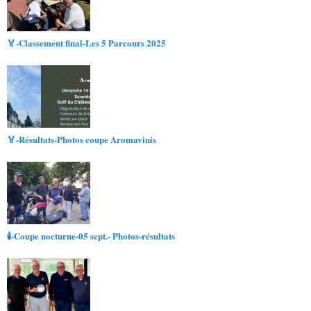
🏅-Classement final-Les 5 Parcours 2025
🏅-Résultats-Photos coupe Aromavinis
🕯-Coupe nocturne-05 sept.- Photos-résultats