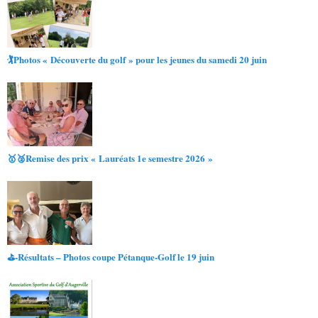
🏌️Photos « Découverte du golf » pour les jeunes du samedi 20 juin
🥇🥈Remise des prix « Lauréats 1e semestre 2026 »
⛳-Résultats – Photos coupe Pétanque-Golf le 19 juin