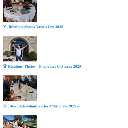
🏅- Résultats-photos Nana’s Cup 2025
🏆-Résultats- Photos – Finale Les Châteaux 2025
🏌️‍♀️🌞-Résultats définitifs « les Z’AM d’été 2025 »