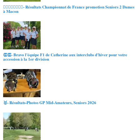
🏌️‍♀️🏌️‍♀️🏌️‍♀️🏌️‍♀️- Résultats Championnat de France promotion Seniors 2 Dames
à Macon
👏👏- Bravo l’équipe F1 de Catherine aux interclubs d’hiver pour votre
accession à la 1er division
🥇- Résultats-Photos GP Mid-Amateurs, Seniors 2026