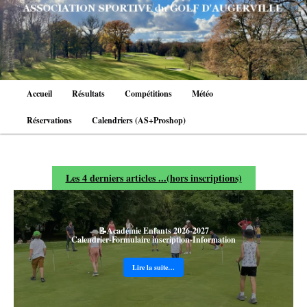
Aller
au
contenu
principal
Menu
Accueil
Résultats
Compétitions
Météo
principal
Réservations
Calendriers (AS+Proshop)
Les 4 derniers articles ...(hors inscriptions)
📝Académie Enfants 2026-2027
Calendrier-Formulaire inscription-Information
Lire la suite…