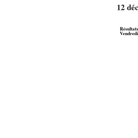
12 dé
Résultat
Vendred