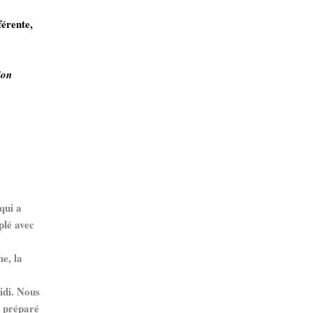
férente,
ion
qui a
plé avec
e, la
idi. Nous
t préparé