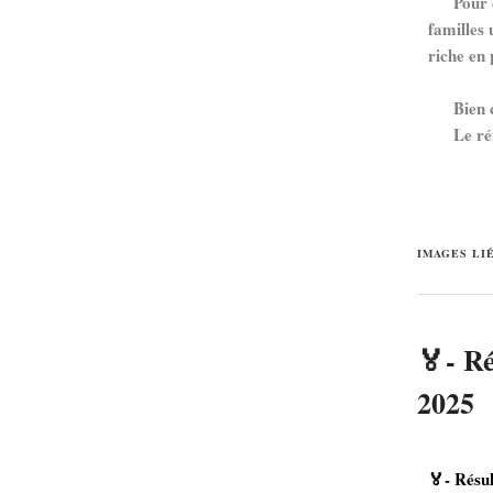
Pour con
familles
riche en 
Bien co
Le référ
Do
IMAGES LI
🏅- Ré
2025
🏅- Résu