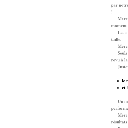
par notre
!
Merci ég
moment c
Les enfa
taille.
Merci à 
Seuls le
revu à la
Justemen
le 
et 
Un mot e
performa
Merci à 
résultats