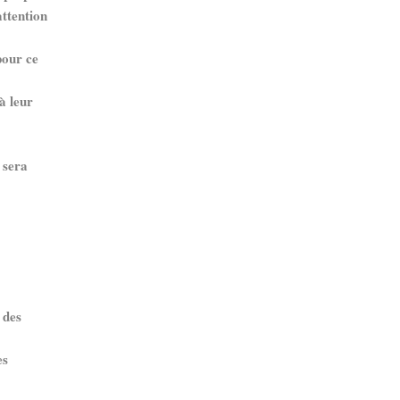
attention
pour ce
à leur
 sera
 des
es