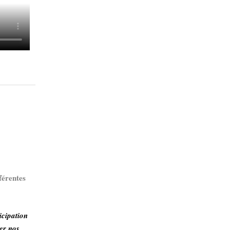
férentes
icipation
ler nos