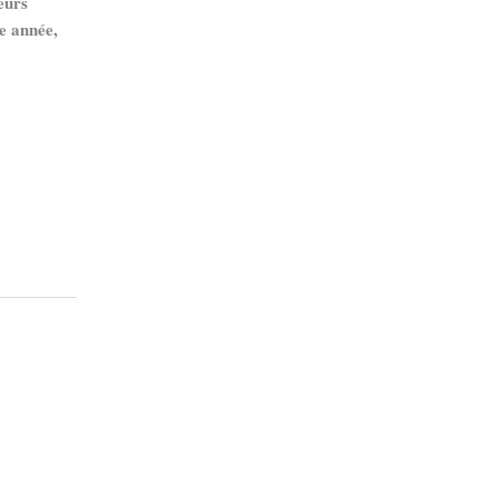
eurs
le année,