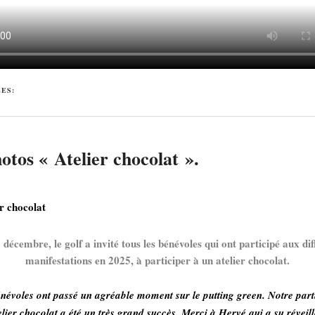
ÉES:
otos « Atelier chocolat ».
er chocolat
 décembre, le golf a invité tous les bénévoles qui ont participé aux dif
manifestations en 2025, à participer à un atelier chocolat.
névoles ont passé un agréable moment sur le putting green. Notre part
elier chocolat a été un très grand succès. Merci à Hervé qui a su réveil