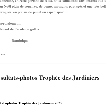
clure, en cette période de fêtes, nous souhaitons aux enfants et à l
 un Noël plein de sourires, de beaux moments partagés,
et une très bel
progrès, en plaisir de jeu et en esprit sportif.
rdialement,
ant de l’école de golf »
minique
ÉES:
sultats-photos Trophée des Jardiniers
ltats-photos Trophée des Jardiniers 2025