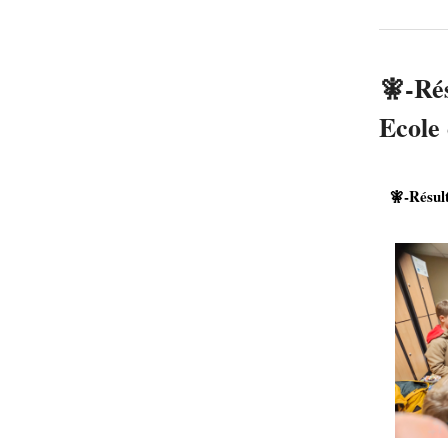
🧚-Ré
Ecole
🧚-Résul