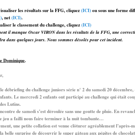
ualiser les résultats sur la FFG, cliquez
(ICI)
ou sous une forme dif
)
, net
(ICI)
.
aliser le classement du challenge, cliquez
(ICI)
ment il manque Oscar VIRON dans les résultats de la FFG, une correct
dra dans quelques jours. Nous sommes désolés pour cet incident.
de Dominique
.
r,
 débriefing du challenge juniors série n° 2 du samedi 20 décembre, 
nfants. Le mercredi 2 enfants ont participé au challenge qui était cou
des Lutins.
ntre de samedi s’est déroulée sans une goutte de pluie. En revanch
e jeu a failli nous faire terminer à la nuit tombante…
ment, une petite collation est venue clôturer agréablement l’après-m
la belle surprise de découvrir le super gâteau aux pépites de chocola