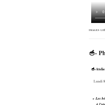
IMAGES LI
🥣- Ph
🥣-Ateli
Lundi 8
« Les bé
à l’at