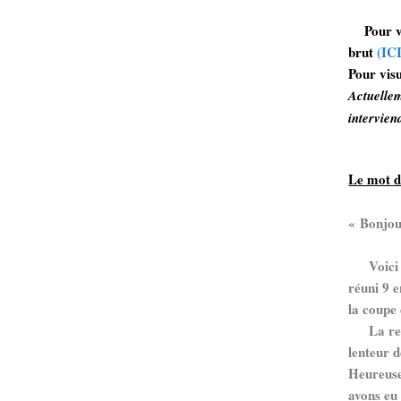
Pour vis
brut
(ICI
Pour visu
Actuelle
intervien
Le mot 
« Bonjou
Voici le
réuni 9 e
la coupe 
La renco
lenteur d
Heureuse
avons eu 