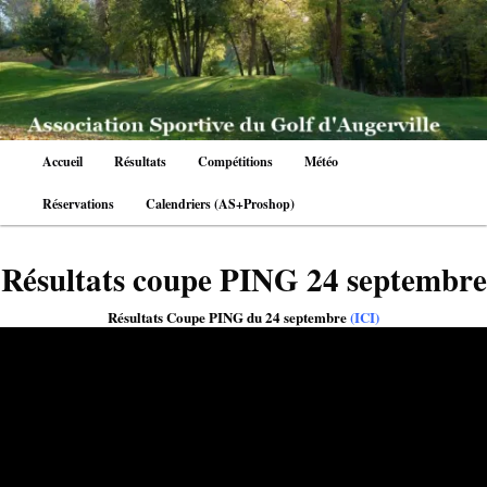
Aller
au
contenu
principal
Menu
Accueil
Résultats
Compétitions
Météo
principal
Réservations
Calendriers (AS+Proshop)
Résultats coupe PING 24 septembre
Résultats Coupe PING du 24 septembre
(ICI)