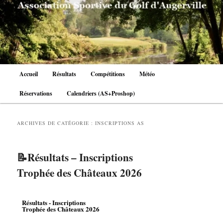
Aller
Aller
au
au
contenu
contenu
principal
secondaire
Menu
Accueil
Résultats
Compétitions
Météo
principal
Réservations
Calendriers (AS+Proshop)
ARCHIVES DE CATÉGORIE :
INSCRIPTIONS AS
📝Résultats – Inscriptions
Trophée des Châteaux 2026
Résultats - Inscriptions
Trophée des Châteaux 2026