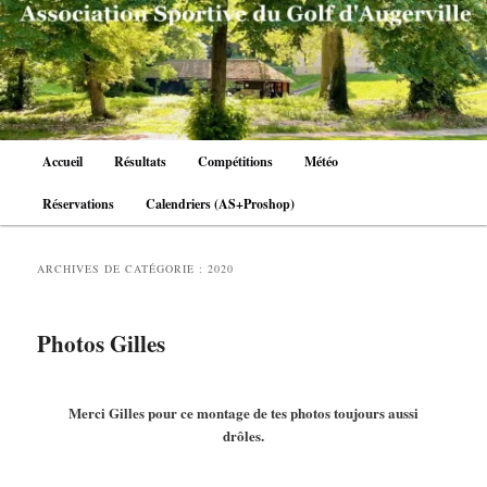
Aller
Aller
au
au
contenu
contenu
principal
secondaire
Menu
Accueil
Résultats
Compétitions
Météo
principal
Réservations
Calendriers (AS+Proshop)
ARCHIVES DE CATÉGORIE :
2020
Photos Gilles
Merci Gilles pour ce montage de tes photos toujours aussi
drôles.