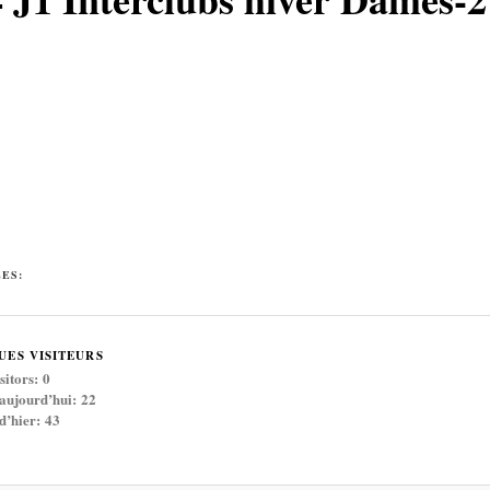
ÉES:
UES VISITEURS
sitors:
0
 aujourd’hui:
22
 d’hier:
43