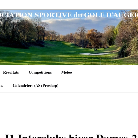
Résultats
Compétitions
Météo
ns
Calendriers (AS+Proshop)
n
 J1 Interclubs hiver Dames-2