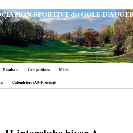
Résultats
Compétitions
Météo
ns
Calendriers (AS+Proshop)
n
 J1 interclubs hiver A