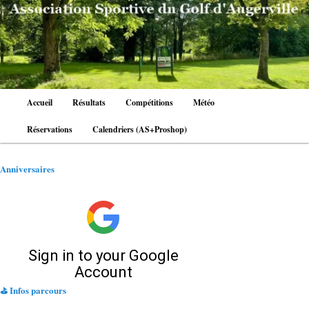
Aller
au
contenu
principal
Menu
Accueil
Résultats
Compétitions
Météo
principal
Réservations
Calendriers (AS+Proshop)
Anniversaires
⛳ Infos parcours