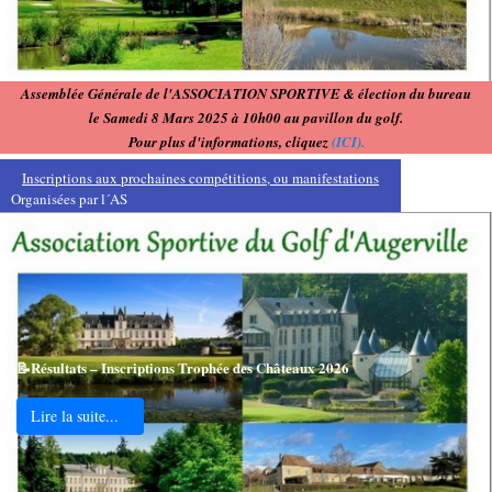
Assemblée Générale de l'ASSOCIATION SPORTIVE & élection du bureau
le Samedi 8 Mars 2025 à 10h00 au pavillon du golf.
Pour plus d'informations, cliquez
(ICI).
Inscriptions aux prochaines compétitions, ou manifestations
Organisées par l´AS
📝Résultats – Inscriptions Trophée des Châteaux 2026
Lire la suite...