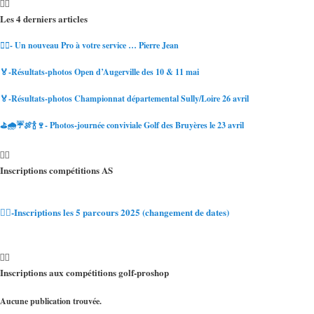
Les 4 derniers articles
🏌️‍♀️- Un nouveau Pro à votre service … Pierre Jean
🏅-Résultats-photos Open d’Augerville des 10 & 11 mai
🏅-Résultats-photos Championnat départemental Sully/Loire 26 avril
⛳🌧☔🍖🍾🍷- Photos-journée conviviale Golf des Bruyères le 23 avril
Inscriptions compétitions AS
🏌️‍♂️-Inscriptions les 5 parcours 2025 (changement de dates)
Inscriptions aux compétitions golf-proshop
Aucune publication trouvée.