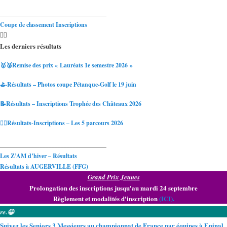
___________________________________
Coupe de classement Inscriptions
Les derniers résultats
🥇🥈Remise des prix « Lauréats 1e semestre 2026 »
⛳-Résultats – Photos coupe Pétanque-Golf le 19 juin
📝Résultats – Inscriptions Trophée des Châteaux 2026
🏌️‍♂️Résultats-Inscriptions – Les 5 parcours 2026
___________________________________
Les Z’AM d’hiver – Résultats
Résultats à AUGERVILLE (FFG)
Grand Prix Jeunes
Prolongation des inscriptions jusqu'au mardi 24 septembre
Règlement et modalités d'inscription
(ICI).
🆕 Prolon
Suivez les Seniors 3 Messieurs au championnat de France par équipes à Epinal