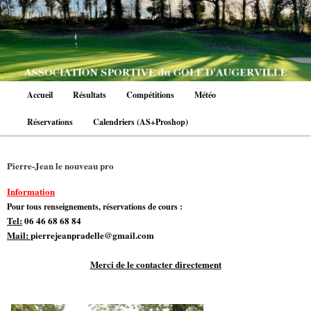
Aller
au
contenu
principal
Menu
Accueil
Résultats
Compétitions
Météo
principal
Réservations
Calendriers (AS+Proshop)
Pierre-Jean le nouveau pro
Information
Pour tous renseignements, réservations de cours :
Tel:
06 46 68 68 84
Mail:
pierrejeanpradelle@gmail.com
Merci de le contacter directement