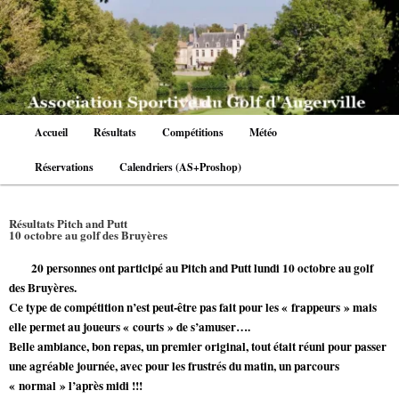
Aller
au
contenu
principal
Menu
Accueil
Résultats
Compétitions
Météo
principal
Réservations
Calendriers (AS+Proshop)
Résultats Pitch and Putt
10 octobre au golf des Bruyères
20 personnes ont participé au Pitch and Putt lundi 10 octobre au golf
des Bruyères.
Ce type de compétition n’est peut-être pas fait pour les « frappeurs » mais
elle permet au joueurs « courts » de s’amuser….
Belle ambiance, bon repas, un premier original, tout était réuni pour passer
une agréable journée, avec pour les frustrés du matin, un parcours
« normal » l’après midi !!!