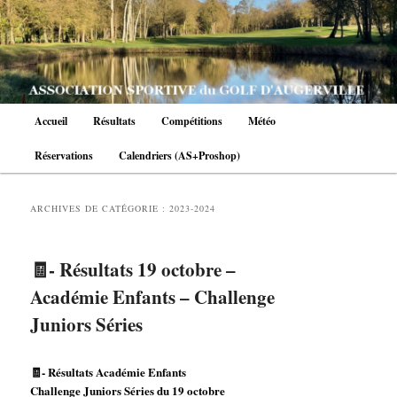
Aller
Aller
au
au
contenu
contenu
principal
secondaire
Menu
Accueil
Résultats
Compétitions
Météo
principal
Réservations
Calendriers (AS+Proshop)
ARCHIVES DE CATÉGORIE :
2023-2024
🧾- Résultats 19 octobre –
Académie Enfants – Challenge
Juniors Séries
🧾- Résultats Académie Enfants
Challenge Juniors Séries du 19 octobre