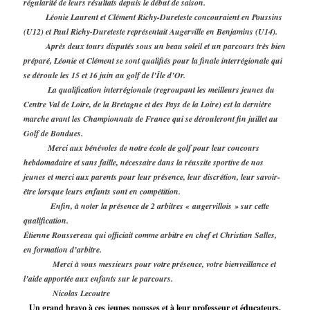
régularité de leurs résultats depuis le début de saison.
Léonie Laurent et Clément Richy-Dureteste concouraient en Poussins
(U12) et Paul Richy-Dureteste représentait Augerville en Benjamins (U14).
Après deux tours disputés sous un beau soleil et un parcours très bien
préparé, Léonie et Clément se sont qualifiés pour la finale interrégionale qui
se déroule les 15 et 16 juin au golf de l’Île d’Or.
La qualification interrégionale (regroupant les meilleurs jeunes du
Centre Val de Loire, de la Bretagne et des Pays de la Loire) est la dernière
marche avant les Championnats de France qui se dérouleront fin juillet au
Golf de Bondues.
Merci aux bénévoles de notre école de golf pour leur concours
hebdomadaire et sans faille, nécessaire dans la réussite sportive de nos
jeunes et merci aux parents pour leur présence, leur discrétion, leur savoir-
être lorsque leurs enfants sont en compétition.
Enfin, à noter la présence de 2 arbitres « augervillois » sur cette
qualification.
Étienne Roussereau qui officiait comme arbitre en chef et Christian Salles,
en formation d’arbitre.
Merci à vous messieurs pour votre présence, votre bienveillance et
l’aide apportée aux enfants sur le parcours.
Nicolas Lecoutre
Un grand bravo à ces jeunes pousses et à leur professeur et éducateurs.