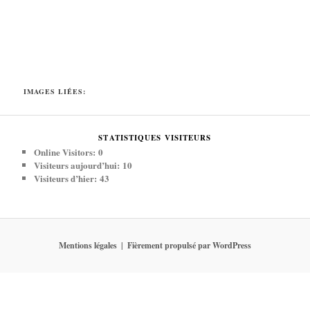
IMAGES LIÉES:
STATISTIQUES VISITEURS
Online Visitors:
0
Visiteurs aujourd’hui:
10
Visiteurs d’hier:
43
Mentions légales
Fièrement propulsé par WordPress