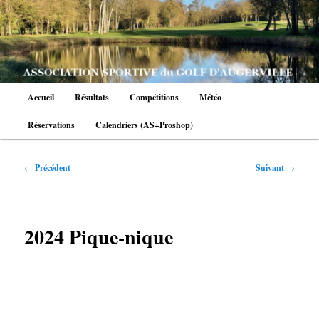
Aller
au
contenu
principal
Menu
Accueil
Résultats
Compétitions
Météo
principal
Réservations
Calendriers (AS+Proshop)
Navigation
←
Précédent
Suivant
→
des
articles
2024 Pique-nique