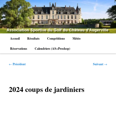
Aller
au
contenu
principal
Menu
Accueil
Résultats
Compétitions
Météo
principal
Réservations
Calendriers (AS+Proshop)
Navigation
←
Précédent
Suivant
→
des
articles
2024 coups de jardiniers