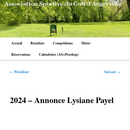
Aller
au
contenu
principal
Menu
Accueil
Résultats
Compétitions
Météo
principal
Réservations
Calendriers (AS+Proshop)
Navigation
←
Précédent
Suivant
→
des
articles
2024 – Annonce Lysiane Payel