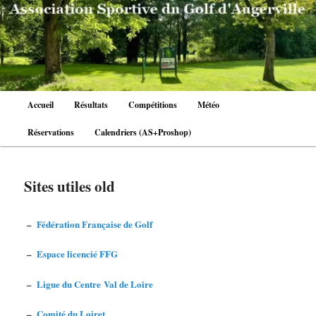
Aller
au
contenu
principal
Menu
Accueil
Résultats
Compétitions
Météo
principal
Réservations
Calendriers (AS+Proshop)
Sites utiles old
–
Fédération Française de Golf
–
Espace licencié FFG
–
Ligue du Centre Val de Loire
–
Comité du Loiret