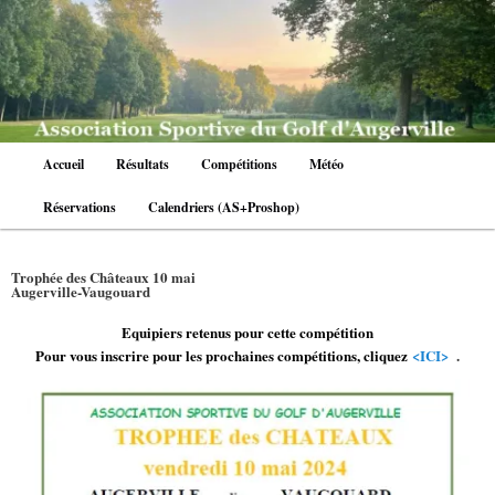
Aller
au
contenu
principal
Menu
Accueil
Résultats
Compétitions
Météo
principal
Réservations
Calendriers (AS+Proshop)
Trophée des Châteaux 10 mai
Augerville-Vaugouard
Equipiers retenus pour cette compétition
Pour vous inscrire pour les prochaines compétitions, cliquez
<ICI>
.