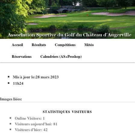
Aller
au
contenu
principal
Menu
Accueil
Résultats
Compétitions
Météo
principal
Réservations
Calendriers (AS+Proshop)
Mis à jour le:
28 mars 2023
11h24
Images liées:
STATISTIQUES VISITEURS
Online Visitors:
1
Visiteurs aujourd’hui:
81
Visiteurs d’hier:
42