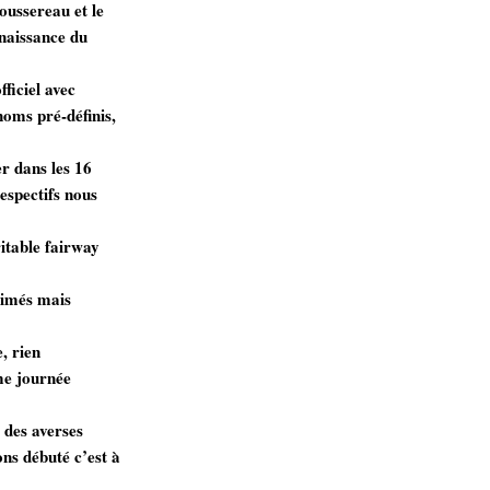
oussereau et le
nnaissance du
ficiel avec
noms pré-définis,
er dans les 16
espectifs nous
ritable fairway
abimés mais
, rien
me journée
 des averses
ns débuté c’est à