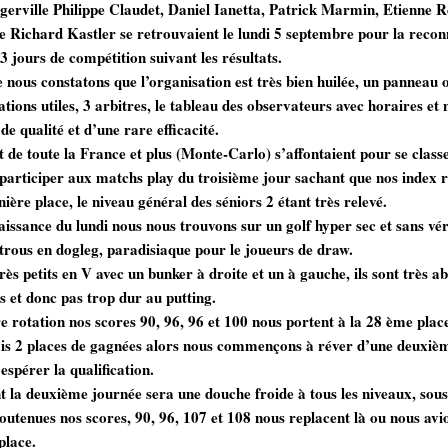
gerville Philippe Claudet, Daniel Ianetta, Patrick Marmin, Etienne R
e Richard Kastler se retrouvaient le lundi 5 septembre pour la reco
3 jours de compétition suivant les résultats.
 nous constatons que l’organisation est très bien huilée, un panneau of
ations utiles, 3 arbitres, le tableau des observateurs avec horaires et 
de qualité et d’une rare efficacité.
 de toute la France et plus (Monte-Carlo) s’affontaient pour se class
 participer aux matchs play du troisième jour sachant que nos index r
nière place, le niveau général des séniors 2 étant très relevé.
aissance du lundi nous nous trouvons sur un golf hyper sec et sans vé
 trous en dogleg, paradisiaque pour le joueurs de draw.
rès petits en V avec un bunker à droite et un à gauche, ils sont très 
s et donc pas trop dur au putting.
 rotation nos scores 90, 96, 96 et 100 nous portent à la 28 ème place
is 2 places de gagnées alors nous commençons à réver d’une deuxiè
spérer la qualification.
la deuxième journée sera une douche froide à tous les niveaux, sous
utenues nos scores, 90, 96, 107 et 108 nous replacent là ou nous avio
place.