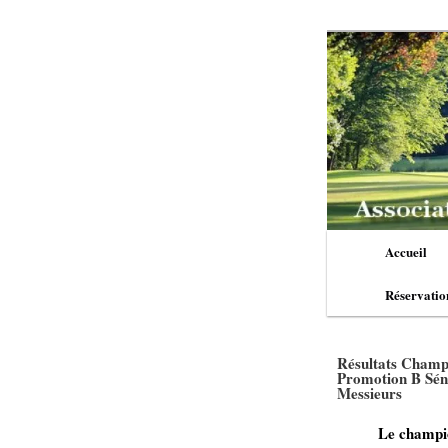
Aller
au
contenu
principal
Menu
Accueil
principal
Réservatio
Résultats Champ
Promotion B Sén
Messieurs
Le championnat 