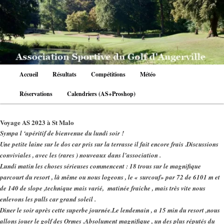
Aller
au
contenu
principal
Menu
Accueil
Résultats
Compétitions
Météo
principal
Réservations
Calendriers (AS+Proshop)
Voyage AS 2023 à St Malo
Sympa l ‘apéritif de bienvenue du lundi soir !
Une petite laine sur le dos car pris sur la terrasse il fait encore frais .Discussions
conviviales , avec les (rares ) nouveaux dans l’association .
Lundi matin les choses sérieuses commencent : 18 trous sur le magnifique
parcourt du resort , là même ou nous logeons , le « surcouf» par 72 de 6101 m et
de 140 de slope ,technique mais varié, matinée fraiche , mais très vite nous
enlevons les pulls car grand soleil .
Diner le soir après cette superbe journée.Le lendemain , a 15 min du resort ,nous
allons jouer le golf des Ormes .Absolument magnifique , un des plus réputés du