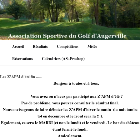
Aller
au
contenu
principal
Menu
Accueil
Résultats
Compétitions
Météo
principal
Réservations
Calendriers (AS+Proshop)
Les Z'APM d'été fin ......
Bonjour à toutes et à tous,
Vous avez ou n’avez pas participé aux Z’APM d’été ?
Pas de problème, vous pouvez consulter le résultat final.
Nous envisageons de faire débuter les Z’APM d’hiver le matin (la nuit tombe
tôt en décembre et le froid sera là !!!).
Egalement, ce sera le MARDI (et non le lundi) et le vendredi. Le bar du château
étant fermé le lundi.
Amicalement.