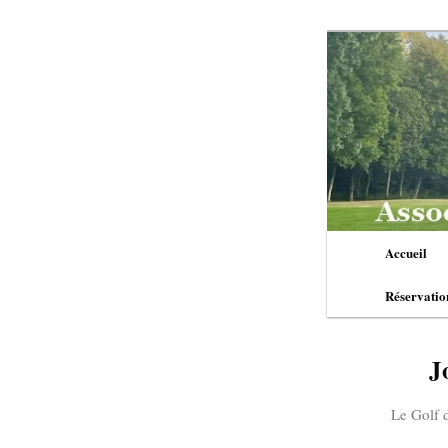
Aller
au
contenu
principal
Menu
Accueil
principal
Réservatio
J
Le Golf des Bru