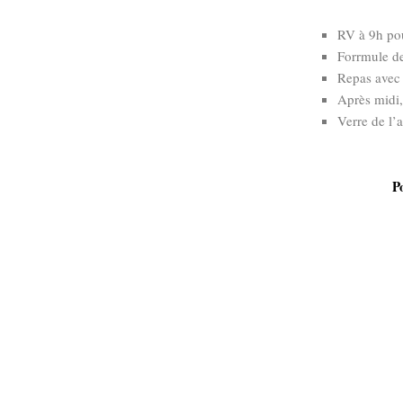
RV à 9h pou
Forrmule de
Repas avec
Après midi,
Verre de l’a
Pour visuali