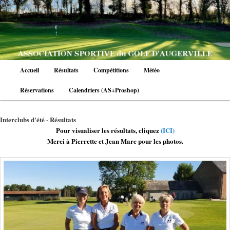
Aller
au
contenu
principal
Menu
Accueil
Résultats
Compétitions
Météo
principal
Réservations
Calendriers (AS+Proshop)
Interclubs d'été - Résultats
Pour visualiser les résultats, cliquez
(ICI)
Merci à Pierrette et Jean Marc pour les photos.