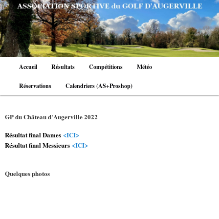
Aller
au
contenu
principal
Menu
Accueil
Résultats
Compétitions
Météo
principal
Réservations
Calendriers (AS+Proshop)
GP du Château d'Augerville 2022
Résultat final Dames
<ICI>
Résultat final Messieurs
<ICI>
Quelques photos