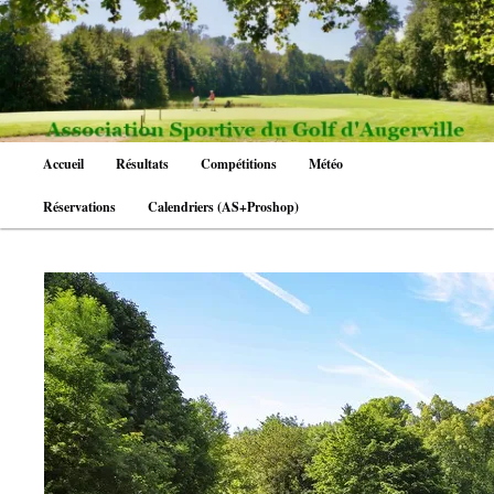
Aller
au
contenu
principal
Menu
Accueil
Résultats
Compétitions
Météo
principal
Réservations
Calendriers (AS+Proshop)