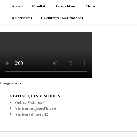
Aller
Menu
Accueil
Résultats
Compétitions
Météo
au
principal
contenu
Réservations
Calendriers (AS+Proshop)
principal
Images liées:
STATISTIQUES VISITEURS
Online Visitors:
0
Visiteurs aujourd’hui:
6
Visiteurs d’hier:
42