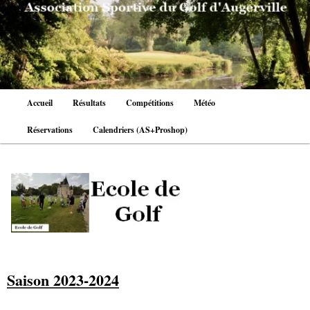
Aller
au
contenu
principal
Menu
Accueil
Résultats
Compétitions
Météo
principal
Réservations
Calendriers (AS+Proshop)
Saison 2023-2024