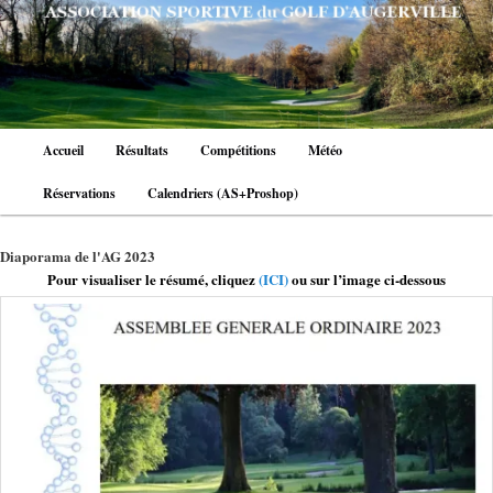
Aller
au
contenu
principal
Menu
Accueil
Résultats
Compétitions
Météo
principal
Réservations
Calendriers (AS+Proshop)
Diaporama de l'AG 2023
Pour visualiser le résumé, cliquez
(ICI)
ou sur l’image ci-dessous