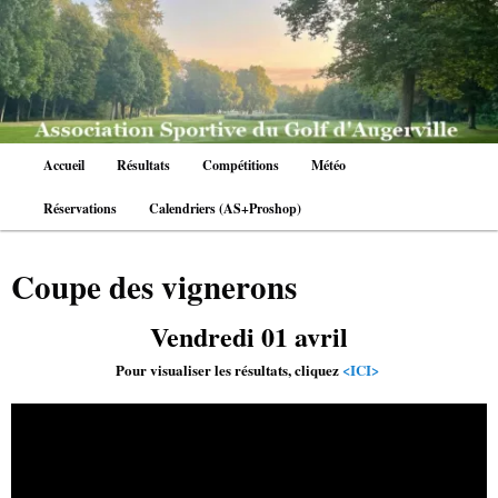
Aller
au
contenu
principal
Menu
Accueil
Résultats
Compétitions
Météo
principal
Réservations
Calendriers (AS+Proshop)
Coupe des vignerons
Vendredi 01 avril
Pour visualiser les résultats, cliquez
<ICI>