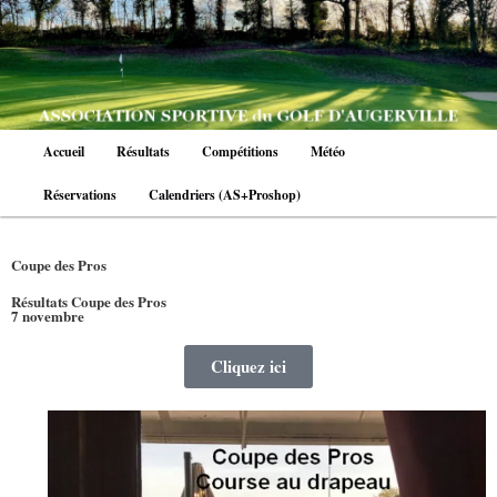
Aller
au
contenu
principal
Menu
Accueil
Résultats
Compétitions
Météo
principal
Réservations
Calendriers (AS+Proshop)
Coupe des Pros
Résultats Coupe des Pros
7 novembre
Cliquez ici