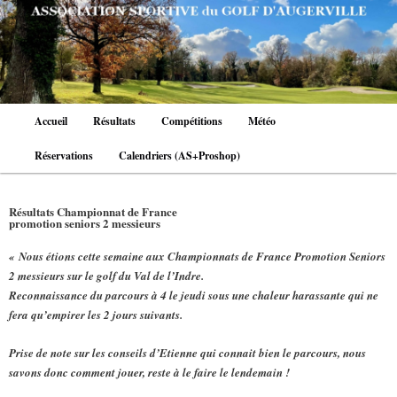
Aller
au
contenu
principal
Menu
Accueil
Résultats
Compétitions
Météo
principal
Réservations
Calendriers (AS+Proshop)
Résultats Championnat de France
promotion seniors 2 messieurs
« Nous étions cette semaine aux Championnats de France Promotion Seniors
2 messieurs sur le golf du Val de l’Indre.
Reconnaissance du parcours à 4 le jeudi sous une chaleur harassante qui ne
fera qu’empirer les 2 jours suivants.
Prise de note sur les conseils d’Etienne qui connait bien le parcours, nous
savons donc comment jouer, reste à le faire le lendemain !