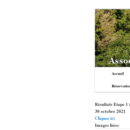
Aller
au
contenu
principal
Menu
Accueil
principal
Réservatio
Résultats Etape 1 (
30 octobre 2021
Cliquez ici
Images liées: