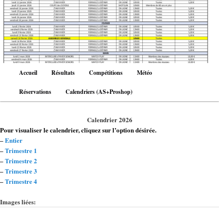
Aller
au
contenu
principal
Menu
Accueil
Résultats
Compétitions
Météo
principal
Réservations
Calendriers (AS+Proshop)
Calendrier 2026
Pour visualiser le calendrier, cliquez sur l’option désirée.
–
Entier
–
Trimestre 1
–
Trimestre 2
–
Trimestre 3
–
Trimestre 4
Images liées: