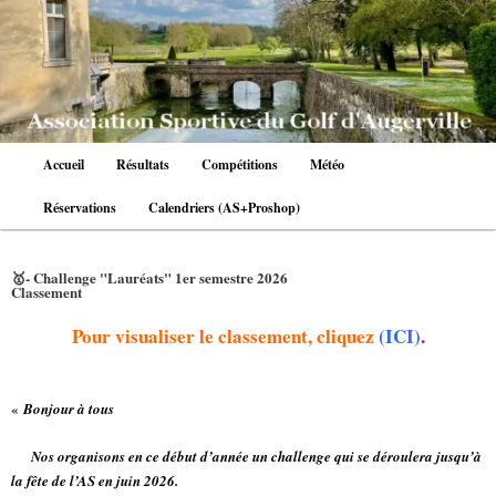
Aller
au
contenu
principal
Menu
Accueil
Résultats
Compétitions
Météo
principal
Réservations
Calendriers (AS+Proshop)
🥇- Challenge "Lauréats" 1er semestre 2026
Classement
Pour visualiser le classement, cliquez
(ICI)
.
«
Bonjour à tous
Nos organisons en ce début d’année un challenge qui se déroulera jusqu’à
la fête de l’AS en juin 2026.