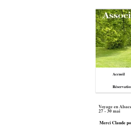
Aller
au
contenu
principal
Menu
Accueil
principal
Réservatio
Voyage en Alsace
27 - 30 mai
Merci Claude pou