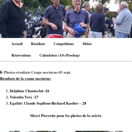
Aller
au
contenu
principal
Menu
Accueil
Résultats
Compétitions
Météo
principal
Réservations
Calendriers (AS+Proshop)
🕯- Photos-résultats Coupe nocturne-05 sept.
Résultats de la coupe nocturne:
Delphine Chanteclut -26
Valentin Very -27
Egalité: Claude Septfons-Richard Kastler – 28
Merci Pierrette pour les photos de la soirée.