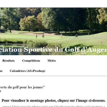
Résultats
Compétitions
Météo
ns
Calendriers (AS+Proshop)
erte du golf pour les jeunes"
n
Pour visualiser le montage photos, cliquez sur l’image ci-dessous.
(merci Claire pour les photos ainsi que Claude pour les photos et le montage.)