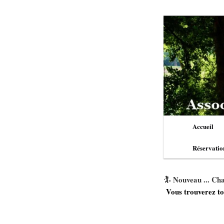
Aller
au
contenu
principal
Menu
Accueil
principal
Réservatio
🏌️- Nouveau ... C
Vous trouverez to