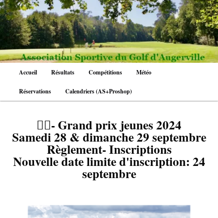
Aller
au
contenu
principal
Menu
Accueil
Résultats
Compétitions
Météo
principal
Réservations
Calendriers (AS+Proshop)
🏌️‍♂️- Grand prix jeunes 2024
Samedi 28 & dimanche 29 septembre
Règlement- Inscriptions
Nouvelle date limite d'inscription: 24
septembre