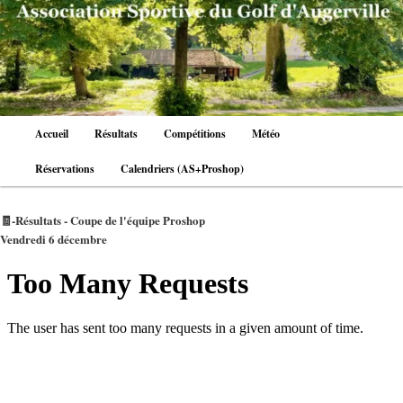
Aller
au
contenu
principal
Menu
Accueil
Résultats
Compétitions
Météo
principal
Réservations
Calendriers (AS+Proshop)
🧾-Résultats - Coupe de l'équipe Proshop
Vendredi 6 décembre