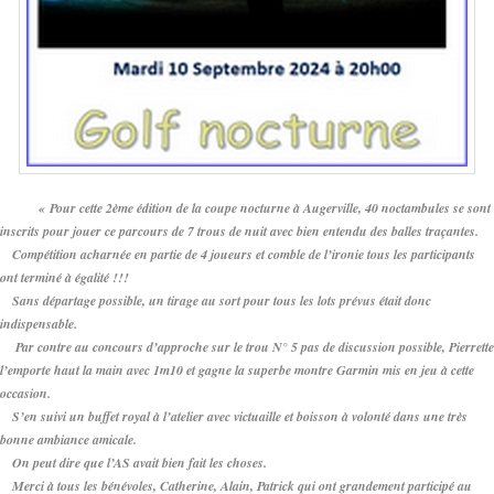
« Pour cette 2ème édition de la coupe nocturne à Augerville, 40 noctambules se sont
inscrits pour jouer ce parcours de 7 trous de nuit avec bien entendu des balles traçantes.
Compétition acharnée en partie de 4 joueurs et comble de l’ironie tous les participants
ont terminé à égalité !!!
Sans départage possible, un tirage au sort pour tous les lots prévus était donc
indispensable.
Par contre au concours d’approche sur le trou N° 5 pas de discussion possible, Pierrette
l’emporte haut la main avec 1m10 et gagne la superbe montre Garmin mis en jeu à cette
occasion.
S’en suivi un buffet royal à l’atelier avec victuaille et boisson à volonté dans une très
bonne ambiance amicale.
On peut dire que l’AS avait bien fait les choses.
Merci à tous les bénévoles, Catherine, Alain, Patrick qui ont grandement participé au