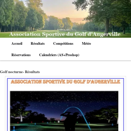
Aller
au
contenu
principal
Menu
Accueil
Résultats
Compétitions
Météo
principal
Réservations
Calendriers (AS+Proshop)
Golf nocturne- Résultats