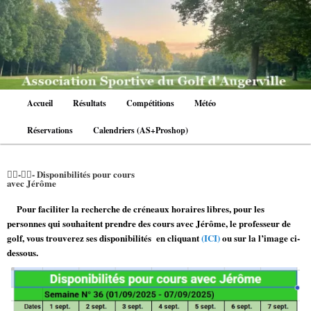
Aller
au
contenu
principal
Menu
Accueil
Résultats
Compétitions
Météo
principal
Réservations
Calendriers (AS+Proshop)
🏌️‍♀️-🏌️‍♂️- Disponibilités pour cours
avec Jérôme
Pour faciliter la recherche de créneaux horaires libres, pour les
personnes qui souhaitent prendre des cours avec Jérôme, le professeur de
golf, vous trouverez ses disponibilités en cliquant
(ICI)
ou sur la l’image ci-
dessous.