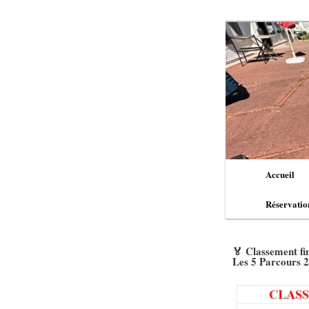
Aller
au
contenu
principal
Menu
Accueil
principal
Réservatio
🏅 Classement fi
Les 5 Parcours 