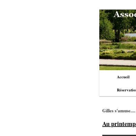
Aller
au
contenu
principal
Menu
Accueil
principal
Réservatio
Gilles s'amuse....
Au printemp