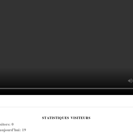
STATISTIQUES VISITEURS
sitors:
0
 aujourd’hui:
19