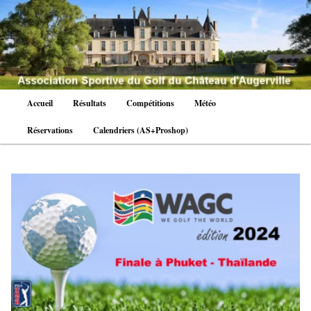
Aller
au
contenu
principal
Menu
Accueil
Résultats
Compétitions
Météo
principal
Réservations
Calendriers (AS+Proshop)