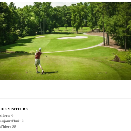
UES VISITEURS
sitors:
0
 aujourd’hui:
2
 d’hier:
35