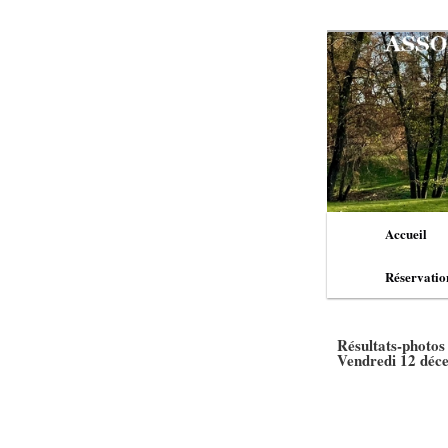
Aller
au
contenu
principal
Menu
Accueil
principal
Réservatio
Résultats-photos
Vendredi 12 déc